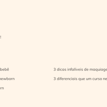
!
 bebê
3 dicas infalíveis de maquia
 newborn
3 diferenciais que um curso n
orn