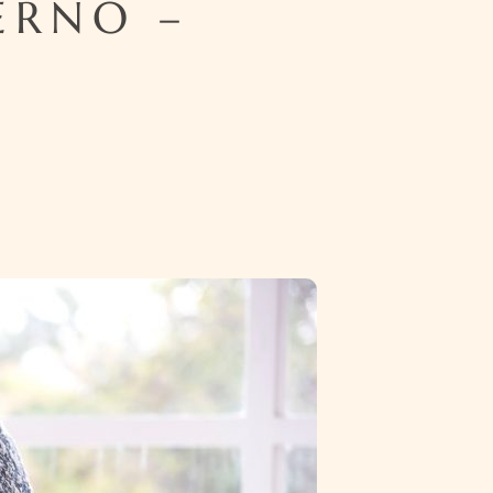
ERNO –