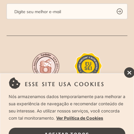
ESSE SITE USA COOKIES
Rua Costa Carvalho, 419 – Pinheiros, São Paulo –
Nós armazenamos dados temporariamente para melhorar a
sua experiência de navegação e recomendar conteúdo de
SP. CEP 05429-130 – Telefone: (11) 94494-1818
seu interesse. Ao utilizar nossos serviços, você concorda
com tal monitoramento.
Ver Política de Cookies
Laura Alzueta Photography, 2024. Todos os
Direitos Reservados.
Clique Aqui
e acesse nossa