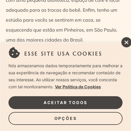
adequado para as trocas do bebê. Enfim, tenho um
estúdio para vocês se sentirem em casa, se
esquecendo que estão em Pinheiros, em São Paulo,
uma das maiores cidades do Brasil.
ESSE SITE USA COOKIES
Para completar, eu garanto a entrega de um belíssimo
Nós armazenamos dados temporariamente para melhorar a
ensaio, com resultados incríveis.
sua experiência de navegação e recomendar conteúdo de
seu interesse. Ao utilizar nossos serviços, você concorda
Por fim, nas minhas fotos sempre priorizo a família,
com tal monitoramento.
Ver Política de Cookies
então, seja nas sessões de gestantes, newborn,
ACEITAR TODOS
smashcake ou acompanhamento do bebê, a foto com
a família é o destaque no álbum. Dessa forma, vocês
OPÇÕES
vão poder preservar de um modo realmente especial