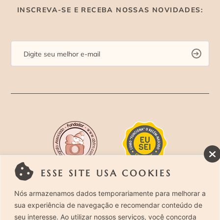
INSCREVA-SE E RECEBA NOSSAS NOVIDADES:
ESSE SITE USA COOKIES
Rua Costa Carvalho, 419 – Pinheiros, São Paulo –
Nós armazenamos dados temporariamente para melhorar a
sua experiência de navegação e recomendar conteúdo de
SP. CEP 05429-130 – Telefone: (11) 94494-1818
seu interesse. Ao utilizar nossos serviços, você concorda