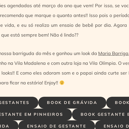
ões agendadas até março do ano que vem! Por isso, se você
ecomendo que marque o quanto antes!! Isso pois o período 
de vida, e eu só realizo um ensaio de bebê por dia. Agora
e que está sempre bem! Não é lindo??
a nossa barriguda do mês e ganhou um look da
Maria Barriga
ho na Vila Madalena e com outra loja na Vila Olímpia. O ves
s looks!! E como eles adoram som e o papai ainda curte ser 
ra ficar na estória! Enjoy!!
GESTANTES
BOOK DE GRÁVIDA
BOOK
ESTANTE EM PINHEIROS
BOOK GESTANTE 
VIDA
ENSAIO DE GESTANTE
ENSAIO 