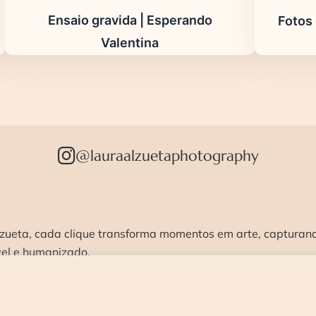
Ensaio gravida | Esperando
Fotos
Valentina
@lauraalzuetaphotography
zueta, cada clique transforma momentos em arte, capturando
vel e humanizado.
STÚDIO >
ENSAIOS >
CURSOS >
CONTATO 