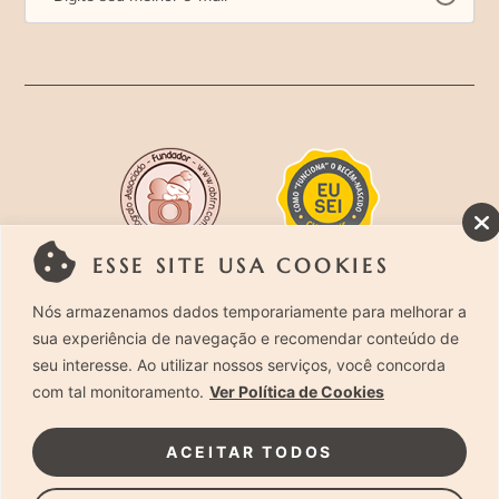
ESSE SITE USA COOKIES
Rua Costa Carvalho, 419 – Pinheiros, São Paulo –
Nós armazenamos dados temporariamente para melhorar a
sua experiência de navegação e recomendar conteúdo de
SP. CEP 05429-130 – Telefone: (11) 94494-1818
seu interesse. Ao utilizar nossos serviços, você concorda
com tal monitoramento.
Ver Política de Cookies
Laura Alzueta Photography, 2024. Todos os
Direitos Reservados.
Clique Aqui
e acesse nossa
ACEITAR TODOS
Política de Privacidade.