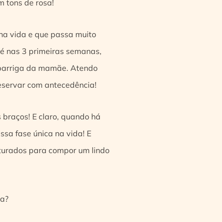
m tons de rosa!
na vida e que passa muito
 é nas 3 primeiras semanas,
 barriga da mamãe. Atendo
eservar com antecedência!
 braços! E claro, quando há
ssa fase única na vida! E
pturados para compor um lindo
da?