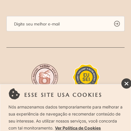
ESSE SITE USA COOKIES
Rua Costa Carvalho, 419 – Pinheiros, São Paulo –
Nós armazenamos dados temporariamente para melhorar a
sua experiência de navegação e recomendar conteúdo de
SP. CEP 05429-130 – Telefone: (11) 94494-1818
seu interesse. Ao utilizar nossos serviços, você concorda
com tal monitoramento.
Ver Política de Cookies