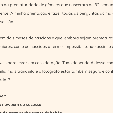
ndo da prematuridade de gêmeos que nasceram de 32 seman
rente. A minha orientação é fazer todas as perguntas acima
 sessão.
om dois meses de nascidos e que, embora sejam prematuros
ores, como os nascidos a termo, impossibilitando assim o e
veis para levar em consideração! Tudo dependerá dessa con
ília mais tranquila e o fotógrafo estar também seguro e co
ado. ?
er:
io newborn de sucesso
otos de acompanhamento de bebês