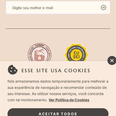
ESSE SITE USA COOKIES
Rua Costa Carvalho, 419 – Pinheiros, São Paulo –
Nós armazenamos dados temporariamente para melhorar a
sua experiência de navegação e recomendar conteúdo de
SP. CEP 05429-130 – Telefone: (11) 94494-1818
seu interesse. Ao utilizar nossos serviços, você concorda
com tal monitoramento.
Ver Política de Cookies
Laura Alzueta Photography, 2024. Todos os
Direitos Reservados.
Clique Aqui
e acesse nossa
ACEITAR TODOS