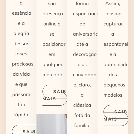
a
sua
forma
Assim,
essência
presença
espontânea,
consigo
e a
online e
do
capturar
alegria
se
aniversariante
a
dessas
posicionar
até a
espontaneid
fases
em
decoração
e a
preciosas
qualquer
e os
autenticidad
da vida
mercado.
convidados
dos
e que
e, claro,
pequenos
SAIBA
passam
a
modelos.
MAIS
tão
clássica
SAIBA
rápido.
foto da
MAIS
família.
SAIBA