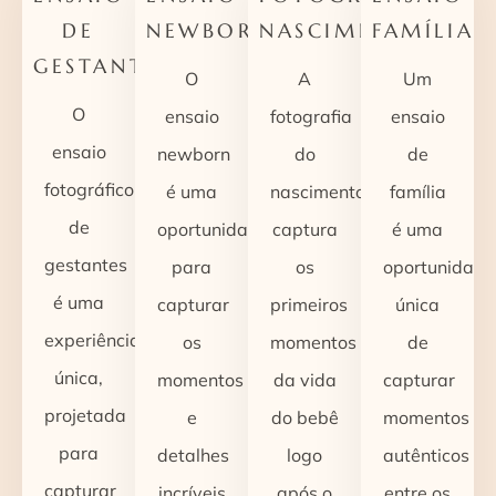
DE
NEWBORN
NASCIMENTO
FAMÍLIA
GESTANTES
O
A
Um
O
ensaio
fotografia
ensaio
ensaio
newborn
do
de
fotográfico
é uma
nascimento
família
de
oportunidade
captura
é uma
gestantes
para
os
oportunidade
é uma
capturar
primeiros
única
experiência
os
momentos
de
única,
momentos
da vida
capturar
projetada
e
do bebê
momentos
para
detalhes
logo
autênticos
capturar
incríveis
após o
entre os