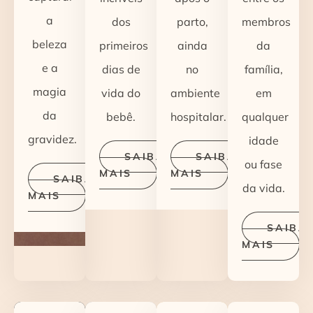
a
dos
parto,
membros
beleza
primeiros
ainda
da
e a
dias de
no
família,
magia
vida do
ambiente
em
da
bebê.
hospitalar.
qualquer
gravidez.
idade
SAIBA
SAIBA
ou fase
MAIS
MAIS
SAIBA
da vida.
MAIS
SAIBA
MAIS