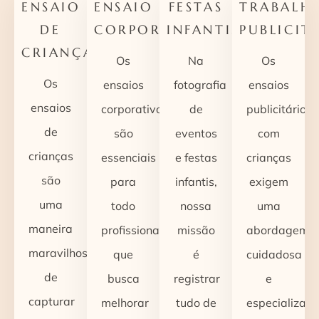
ENSAIO
ENSAIO
FESTAS
TRABALH
DE
CORPORATIVO
INFANTIS
PUBLICIT
CRIANÇAS
Os
Na
Os
Os
ensaios
fotografia
ensaios
ensaios
corporativos
de
publicitários
de
são
eventos
com
crianças
essenciais
e festas
crianças
são
para
infantis,
exigem
uma
todo
nossa
uma
maneira
profissional
missão
abordagem
maravilhosa
que
é
cuidadosa
de
busca
registrar
e
capturar
melhorar
tudo de
especializada