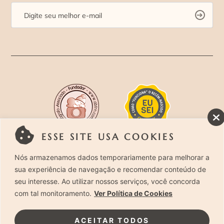
ESSE SITE USA COOKIES
Rua Costa Carvalho, 419 – Pinheiros, São Paulo –
Nós armazenamos dados temporariamente para melhorar a
sua experiência de navegação e recomendar conteúdo de
SP. CEP 05429-130 – Telefone: (11) 94494-1818
seu interesse. Ao utilizar nossos serviços, você concorda
com tal monitoramento.
Ver Política de Cookies
Laura Alzueta Photography, 2024. Todos os
Direitos Reservados.
Clique Aqui
e acesse nossa
ACEITAR TODOS