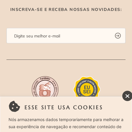
INSCREVA-SE E RECEBA NOSSAS NOVIDADES:
ESSE SITE USA COOKIES
Rua Costa Carvalho, 419 – Pinheiros, São Paulo –
Nós armazenamos dados temporariamente para melhorar a
sua experiência de navegação e recomendar conteúdo de
SP. CEP 05429-130 – Telefone: (11) 94494-1818