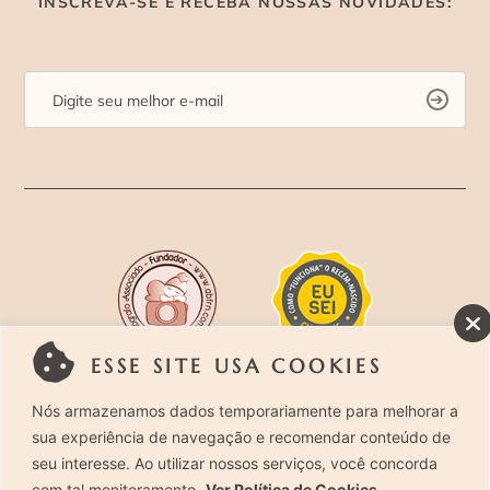
INSCREVA-SE E RECEBA NOSSAS NOVIDADES:
ESSE SITE USA COOKIES
Rua Costa Carvalho, 419 – Pinheiros, São Paulo –
Nós armazenamos dados temporariamente para melhorar a
sua experiência de navegação e recomendar conteúdo de
SP. CEP 05429-130 – Telefone: (11) 94494-1818
seu interesse. Ao utilizar nossos serviços, você concorda
com tal monitoramento.
Ver Política de Cookies