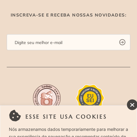
INSCREVA-SE E RECEBA NOSSAS NOVIDADES:
ESSE SITE USA COOKIES
Rua Costa Carvalho, 419 – Pinheiros, São Paulo –
Nós armazenamos dados temporariamente para melhorar a
sua experiência de navegação e recomendar conteúdo de