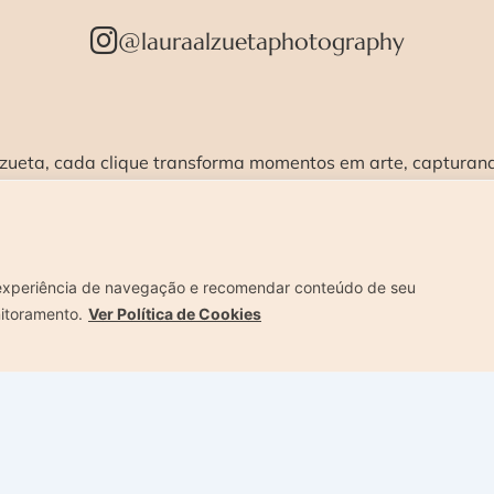
@lauraalzuetaphotography
zueta, cada clique transforma momentos em arte, capturando
vel e humanizado.
STÚDIO >
ENSAIOS >
CURSOS >
CONTATO 
experiência de navegação e recomendar conteúdo de seu
nitoramento.
Ver Política de Cookies