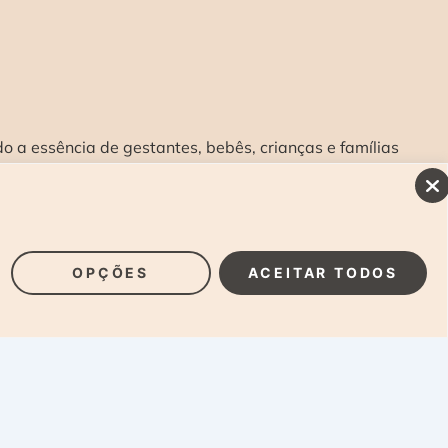
 a essência de gestantes, bebês, crianças e famílias
INSCREVA-SE E RECEBA NOSSAS NOVIDADES:
>
OPÇÕES
ACEITAR TODOS
Laura Alzueta Photography, 2024. Todos os Direitos
Reservados.
Clique Aqui
e acesse nossa Política de
Privacidade.