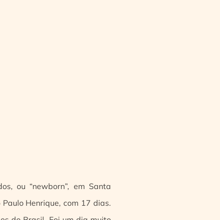
dos, ou “newborn”, em Santa
o Paulo Henrique, com 17 dias.
s do Brasil. Foi um dia muito