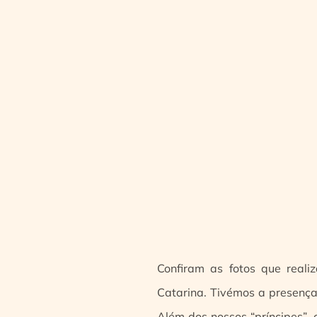
Confiram as fotos que real
Catarina. Tivémos a presença 
Além dos nossos “príncipes”,