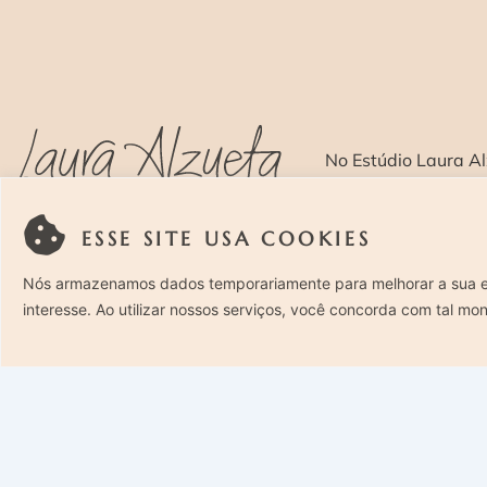
No Estúdio Laura Al
com um olhar sensí
ESSE SITE USA COOKIES
SOBRE >
O E
Nós armazenamos dados temporariamente para melhorar a sua 
interesse. Ao utilizar nossos serviços, você concorda com tal mo
Rua Costa Carvalho, 419 – Pinheiros, São Paulo – SP. CEP
05429-130 – Telefone: (11) 94494-1818