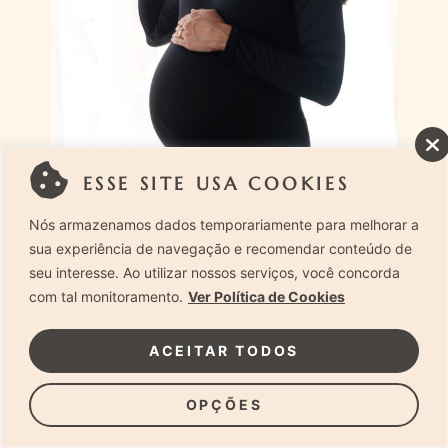
ESSE SITE USA COOKIES
Nós armazenamos dados temporariamente para melhorar a
sua experiência de navegação e recomendar conteúdo de
seu interesse. Ao utilizar nossos serviços, você concorda
Os detalhes podem destacar a personalidade
com tal monitoramento.
Ver Política de Cookies
da gestante. (Laura Alzueta)
ACEITAR TODOS
Converse com nossa equipe
OPÇÕES