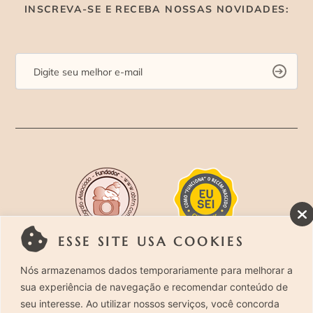
INSCREVA-SE E RECEBA NOSSAS NOVIDADES:
ESSE SITE USA COOKIES
Rua Costa Carvalho, 419 – Pinheiros, São Paulo –
Nós armazenamos dados temporariamente para melhorar a
sua experiência de navegação e recomendar conteúdo de
SP. CEP 05429-130 – Telefone: (11) 94494-1818
seu interesse. Ao utilizar nossos serviços, você concorda