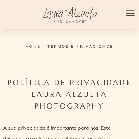
Ir
para
o
conteúdo
HOME
»
TERMOS E PRIVACIDADE
POLÍTICA DE PRIVACIDADE
LAURA ALZUETA
PHOTOGRAPHY
A sua privacidade é importante para nós. Este
documento explica como coletamos, usamos e