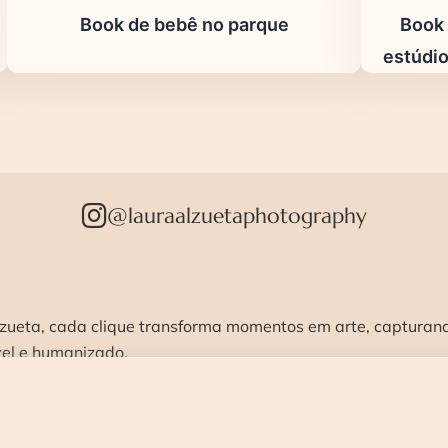
Book de bebê no parque
Book 
estúdio
@lauraalzuetaphotography
zueta, cada clique transforma momentos em arte, capturando
vel e humanizado.
STÚDIO >
ENSAIOS >
CURSOS >
CONTATO 