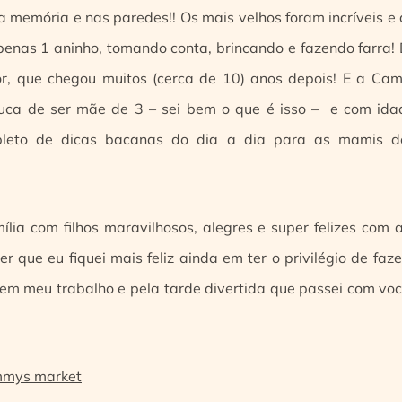
na memória e nas paredes!! Os mais velhos foram incríveis 
penas 1 aninho, tomando conta, brincando e fazendo farra! 
or, que chegou muitos (cerca de 10) anos depois! E a Ca
ouca de ser mãe de 3 – sei bem o que é isso – e com idad
epleto de dicas bacanas do dia a dia para as mamis d
ília com filhos maravilhosos, alegres e super felizes com 
 que eu fiquei mais feliz ainda em ter o privilégio de faze
 em meu trabalho e pela tarde divertida que passei com você
mmys market