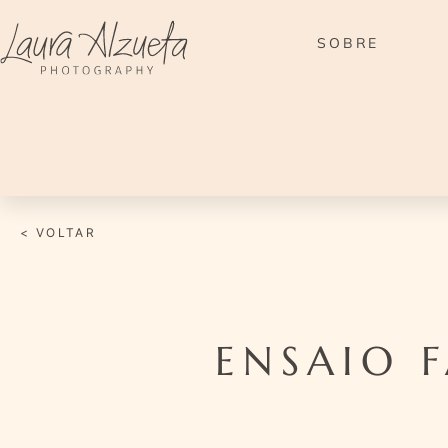
Ir
para
SOBRE
o
conteúdo
< VOLTAR
ENSAIO 