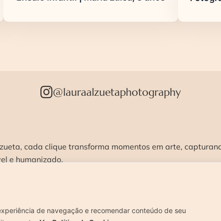
@lauraalzuetaphotography
zueta, cada clique transforma momentos em arte, capturando
vel e humanizado.
STÚDIO >
ENSAIOS >
CURSOS >
CONTATO 
experiência de navegação e recomendar conteúdo de seu