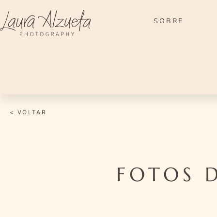
Ir
para
SOBRE
o
conteúdo
< VOLTAR
FOTOS 