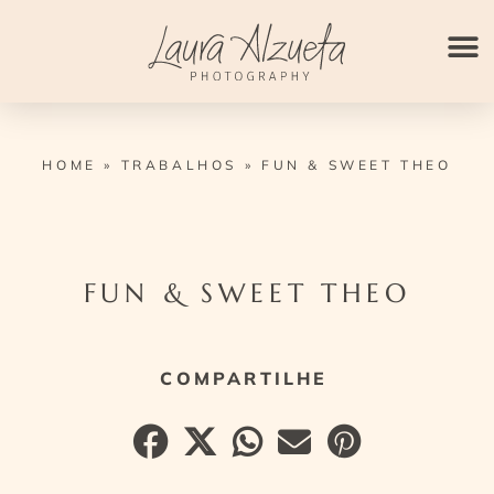
Ir
para
o
conteúdo
HOME
»
TRABALHOS
»
FUN & SWEET THEO
FUN & SWEET THEO