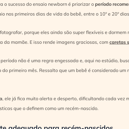
 o sucesso do ensaio newborn é priorizar o
período recome
io nos primeiros dias de vida do bebê, entre o 10º e 20º dia
 fotografar, porque eles ainda são super flexíveis e dormem 
ga da mamãe. E isso rende imagens graciosas, com
caretas 
período não é uma regra engessada e, aqui no estúdio, bu
 do primeiro mês. Ressalto que um bebê é considerado um 
da
, ele já fica muito alerta e desperto, dificultando cada vez
ísticas que o definem como um recém-nascido.
ente adequado para recém-nascidos