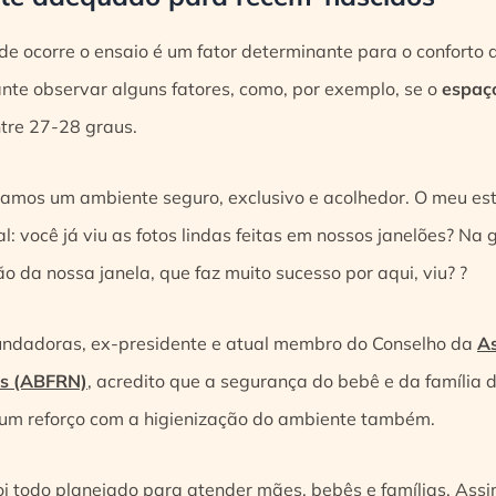
e ocorre o ensaio é um fator determinante para o conforto
ante observar alguns fatores, como, por exemplo, se o
espaç
tre 27-28 graus.
riamos um ambiente seguro, exclusivo e acolhedor. O meu esti
ral: você já viu as fotos lindas feitas em nossos janelões? Na 
o da nossa janela, que faz muito sucesso por aqui, viu? ?
undadoras, ex-presidente e atual membro do Conselho da
As
os (ABFRN)
, acredito que a segurança do bebê e da família 
er um reforço com a higienização do ambiente também.
foi todo planejado para atender mães, bebês e famílias. As