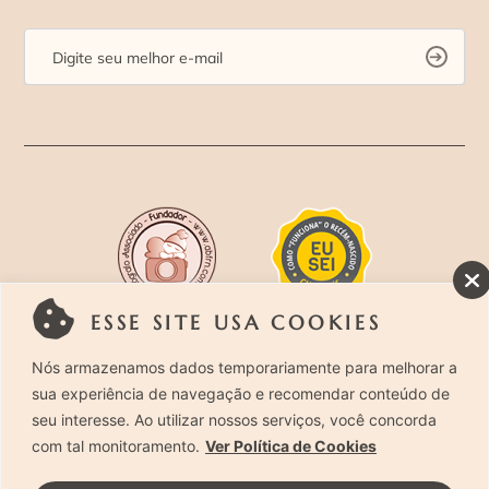
ESSE SITE USA COOKIES
Rua Costa Carvalho, 419 – Pinheiros, São Paulo –
Nós armazenamos dados temporariamente para melhorar a
sua experiência de navegação e recomendar conteúdo de
SP. CEP 05429-130 – Telefone: (11) 94494-1818
seu interesse. Ao utilizar nossos serviços, você concorda
com tal monitoramento.
Ver Política de Cookies
Laura Alzueta Photography, 2024. Todos os