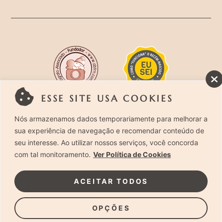
ESSE SITE USA COOKIES
Rua Costa Carvalho, 419 – Pinheiros, São Paulo –
Nós armazenamos dados temporariamente para melhorar a
sua experiência de navegação e recomendar conteúdo de
SP. CEP 05429-130 – Telefone: (11) 94494-1818
seu interesse. Ao utilizar nossos serviços, você concorda
com tal monitoramento.
Ver Política de Cookies
Laura Alzueta Photography, 2024. Todos os
Direitos Reservados.
Clique Aqui
e acesse nossa
ACEITAR TODOS
Política de Privacidade.
OPÇÕES