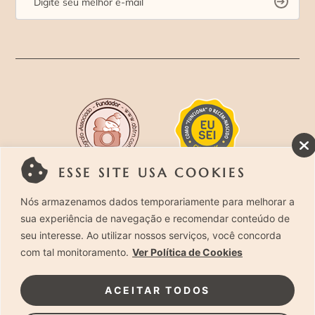
ESSE SITE USA COOKIES
Rua Costa Carvalho, 419 – Pinheiros, São Paulo –
Nós armazenamos dados temporariamente para melhorar a
sua experiência de navegação e recomendar conteúdo de
SP. CEP 05429-130 – Telefone: (11) 94494-1818
seu interesse. Ao utilizar nossos serviços, você concorda
com tal monitoramento.
Ver Política de Cookies
Laura Alzueta Photography, 2024. Todos os
Direitos Reservados.
Clique Aqui
e acesse nossa
ACEITAR TODOS
Política de Privacidade.