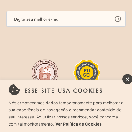
ESSE SITE USA COOKIES
Rua Costa Carvalho, 419 – Pinheiros, São Paulo –
Nós armazenamos dados temporariamente para melhorar a
sua experiência de navegação e recomendar conteúdo de
SP. CEP 05429-130 – Telefone: (11) 94494-1818
seu interesse. Ao utilizar nossos serviços, você concorda
com tal monitoramento.
Ver Política de Cookies
Laura Alzueta Photography, 2024. Todos os