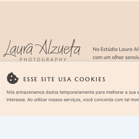
No Estúdio Laura Al
com um olhar sensí
ESSE SITE USA COOKIES
SOBRE >
O E
Nós armazenamos dados temporariamente para melhorar a sua 
interesse. Ao utilizar nossos serviços, você concorda com tal mo
Rua Costa Carvalho, 419 – Pinheiros, São Paulo – SP. CEP
05429-130 – Telefone: (11) 94494-1818