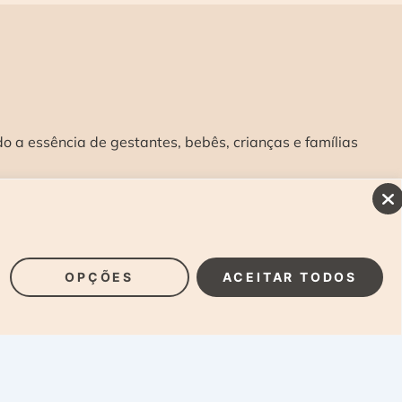
 a essência de gestantes, bebês, crianças e famílias
INSCREVA-SE E RECEBA NOSSAS NOVIDADES:
>
OPÇÕES
ACEITAR TODOS
Laura Alzueta Photography, 2024. Todos os Direitos
Reservados.
Clique Aqui
e acesse nossa Política de
Privacidade.