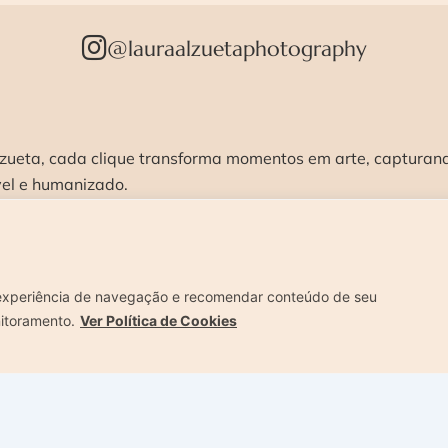
@lauraalzuetaphotography
zueta, cada clique transforma momentos em arte, capturando
vel e humanizado.
STÚDIO >
ENSAIOS >
CURSOS >
CONTATO 
experiência de navegação e recomendar conteúdo de seu
nitoramento.
Ver Política de Cookies