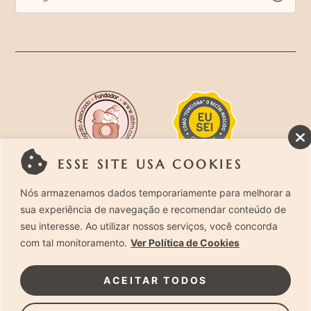
ESSE SITE USA COOKIES
Rua Costa Carvalho, 419 – Pinheiros, São Paulo –
Nós armazenamos dados temporariamente para melhorar a
sua experiência de navegação e recomendar conteúdo de
SP. CEP 05429-130 – Telefone: (11) 94494-1818
seu interesse. Ao utilizar nossos serviços, você concorda
com tal monitoramento.
Ver Política de Cookies
Laura Alzueta Photography, 2024. Todos os
Direitos Reservados.
Clique Aqui
e acesse nossa
ACEITAR TODOS
Política de Privacidade.