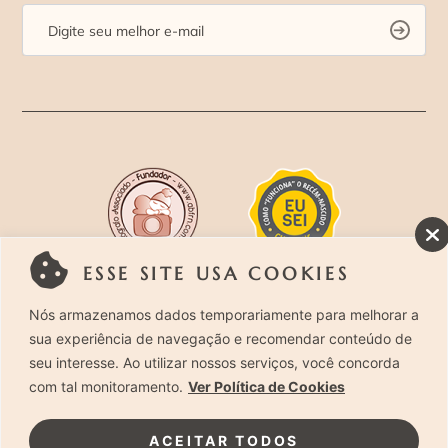
ESSE SITE USA COOKIES
Rua Costa Carvalho, 419 – Pinheiros, São Paulo –
Nós armazenamos dados temporariamente para melhorar a
sua experiência de navegação e recomendar conteúdo de
SP. CEP 05429-130 – Telefone: (11) 94494-1818
seu interesse. Ao utilizar nossos serviços, você concorda
com tal monitoramento.
Ver Política de Cookies
Laura Alzueta Photography, 2024. Todos os
Direitos Reservados.
Clique Aqui
e acesse nossa
ACEITAR TODOS