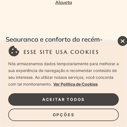
Alzueta
Segurança e conforto do recém-
nascido durante as fotos
ESSE SITE USA COOKIES
Estou sempre atenta para garantir a segurança e o
Nós armazenamos dados temporariamente para melhorar a
conforto do recém-nascido durante a sessão de fotos.
sua experiência de navegação e recomendar conteúdo de
seu interesse. Ao utilizar nossos serviços, você concorda
Eles são delicados, vulneráveis, por isso, é preciso
com tal monitoramento.
Ver Política de Cookies
uma atenção redobrada para realizar este tipo de
foto.
ACEITAR TODOS
OPÇÕES
Durante a sessão de fotos, mantenho o controle da