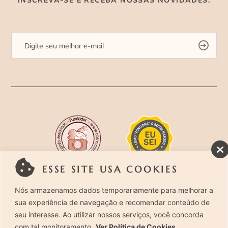
INSCREVA-SE E RECEBA NOSSAS NOVIDADES:
ESSE SITE USA COOKIES
Rua Costa Carvalho, 419 – Pinheiros, São Paulo –
Nós armazenamos dados temporariamente para melhorar a
sua experiência de navegação e recomendar conteúdo de
SP. CEP 05429-130 – Telefone: (11) 94494-1818
seu interesse. Ao utilizar nossos serviços, você concorda
com tal monitoramento.
Ver Política de Cookies