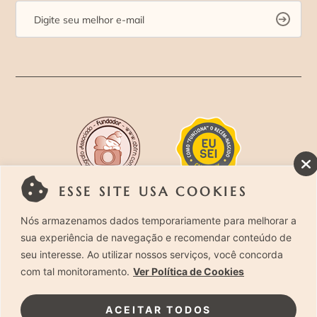
ESSE SITE USA COOKIES
Rua Costa Carvalho, 419 – Pinheiros, São Paulo –
Nós armazenamos dados temporariamente para melhorar a
sua experiência de navegação e recomendar conteúdo de
SP. CEP 05429-130 – Telefone: (11) 94494-1818
seu interesse. Ao utilizar nossos serviços, você concorda
com tal monitoramento.
Ver Política de Cookies
Laura Alzueta Photography, 2024. Todos os
Direitos Reservados.
Clique Aqui
e acesse nossa
ACEITAR TODOS