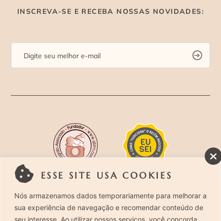
INSCREVA-SE E RECEBA NOSSAS NOVIDADES:
ESSE SITE USA COOKIES
Rua Costa Carvalho, 419 – Pinheiros, São Paulo –
Nós armazenamos dados temporariamente para melhorar a
sua experiência de navegação e recomendar conteúdo de
SP. CEP 05429-130 – Telefone: (11) 94494-1818
seu interesse. Ao utilizar nossos serviços, você concorda