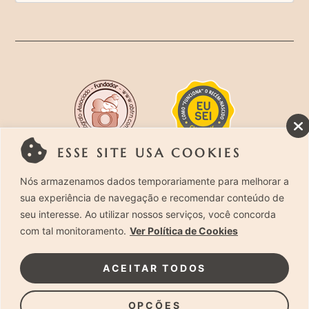
ESSE SITE USA COOKIES
Rua Costa Carvalho, 419 – Pinheiros, São Paulo –
Nós armazenamos dados temporariamente para melhorar a
sua experiência de navegação e recomendar conteúdo de
SP. CEP 05429-130 – Telefone: (11) 94494-1818
seu interesse. Ao utilizar nossos serviços, você concorda
com tal monitoramento.
Ver Política de Cookies
Laura Alzueta Photography, 2024. Todos os
Direitos Reservados.
Clique Aqui
e acesse nossa
ACEITAR TODOS
Política de Privacidade.
OPÇÕES