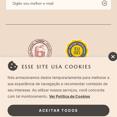
ESSE SITE USA COOKIES
Rua Costa Carvalho, 419 – Pinheiros, São Paulo –
Nós armazenamos dados temporariamente para melhorar a
sua experiência de navegação e recomendar conteúdo de
SP. CEP 05429-130 – Telefone: (11) 94494-1818
seu interesse. Ao utilizar nossos serviços, você concorda
com tal monitoramento.
Ver Política de Cookies
Laura Alzueta Photography, 2024. Todos os
Direitos Reservados.
Clique Aqui
e acesse nossa
ACEITAR TODOS