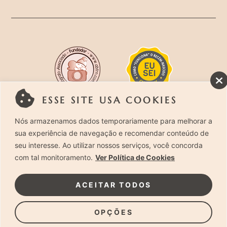
ESSE SITE USA COOKIES
Rua Costa Carvalho, 419 – Pinheiros, São Paulo –
Nós armazenamos dados temporariamente para melhorar a
sua experiência de navegação e recomendar conteúdo de
SP. CEP 05429-130 – Telefone: (11) 94494-1818
seu interesse. Ao utilizar nossos serviços, você concorda
com tal monitoramento.
Ver Política de Cookies
Laura Alzueta Photography, 2024. Todos os
Direitos Reservados.
Clique Aqui
e acesse nossa
ACEITAR TODOS
Política de Privacidade.
OPÇÕES