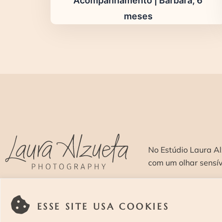
Acompanhamento | Bárbara, 6
meses
No Estúdio Laura Al
com um olhar sensí
SOBRE >
O E
ESSE SITE USA COOKIES