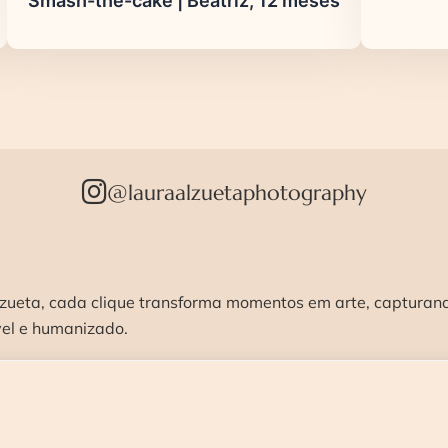
Smash-the-cake | Beatriz, 12 meses
@lauraalzuetaphotography
zueta, cada clique transforma momentos em arte, capturando
vel e humanizado.
STÚDIO >
ENSAIOS >
CURSOS >
CONTATO 