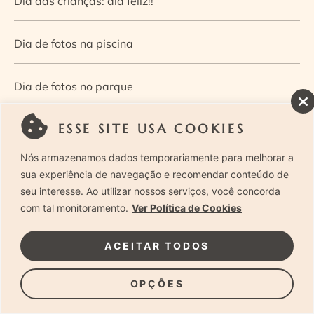
Dia das crianças: dia feliz!!
Dia de fotos na piscina
Dia de fotos no parque
ESSE SITE USA COOKIES
Dia dos Pais — Guia de ensaios fotográficos
Nós armazenamos dados temporariamente para melhorar a
Dia Mundial da Infância: como a fotografia ajuda a
sua experiência de navegação e recomendar conteúdo de
seu interesse. Ao utilizar nossos serviços, você concorda
construir a memória e a identidade da criança
com tal monitoramento.
Ver Política de Cookies
Diário de uma grávida e sua pequena
ACEITAR TODOS
Dica de especialista: como otimizar o fluxo de trabalho
OPÇÕES
no ensaio newborn?