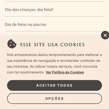
Dia das crianças: dia feliz!!
Dia de fotos na piscina
Dia de fotos no parque
ESSE SITE USA COOKIES
Dia dos Pais — Guia de ensaios fotográficos
Nós armazenamos dados temporariamente para melhorar a
sua experiência de navegação e recomendar conteúdo de
seu interesse. Ao utilizar nossos serviços, você concorda
Dia Mundial da Infância: como a fotografia ajuda a
com tal monitoramento.
Ver Política de Cookies
construir a memória e a identidade da criança
ACEITAR TODOS
Diário de uma grávida e sua pequena
OPÇÕES
Dica de especialista: como otimizar o fluxo de trabalho