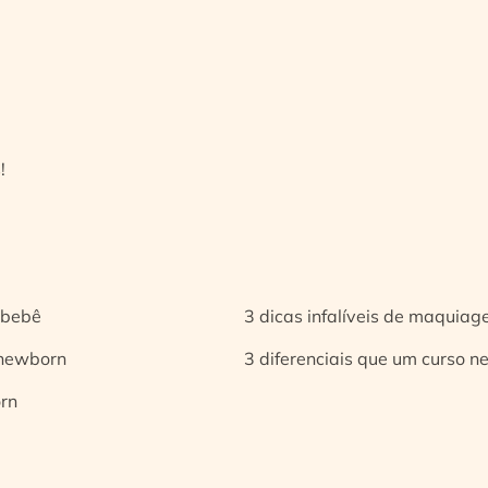
!
 bebê
3 dicas infalíveis de maquia
 newborn
3 diferenciais que um curso n
orn