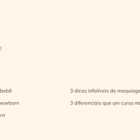
!
 bebê
3 dicas infalíveis de maquia
 newborn
3 diferenciais que um curso n
orn