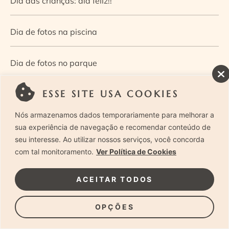
Dia das crianças: dia feliz!!
Dia de fotos na piscina
Dia de fotos no parque
ESSE SITE USA COOKIES
Dia dos Pais — Guia de ensaios fotográficos
Nós armazenamos dados temporariamente para melhorar a
Dia Mundial da Infância: como a fotografia ajuda a
sua experiência de navegação e recomendar conteúdo de
seu interesse. Ao utilizar nossos serviços, você concorda
construir a memória e a identidade da criança
com tal monitoramento.
Ver Política de Cookies
Diário de uma grávida e sua pequena
ACEITAR TODOS
Dica de especialista: como otimizar o fluxo de trabalho
OPÇÕES
no ensaio newborn?