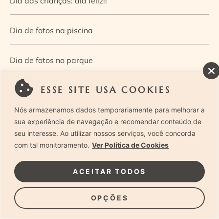
Dia das crianças: dia feliz!!
Dia de fotos na piscina
Dia de fotos no parque
ESSE SITE USA COOKIES
Dia dos Pais — Guia de ensaios fotográficos
Nós armazenamos dados temporariamente para melhorar a
Dia Mundial da Infância: como a fotografia ajuda a
sua experiência de navegação e recomendar conteúdo de
seu interesse. Ao utilizar nossos serviços, você concorda
construir a memória e a identidade da criança
com tal monitoramento.
Ver Política de Cookies
Diário de uma grávida e sua pequena
ACEITAR TODOS
Dica de especialista: como otimizar o fluxo de trabalho
OPÇÕES
no ensaio newborn?