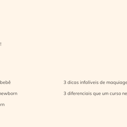
!
 bebê
3 dicas infalíveis de maquia
 newborn
3 diferenciais que um curso n
orn