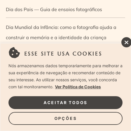
Dia dos Pais — Guia de ensaios fotográficos
Dia Mundial da Infância: como a fotografia ajuda a
construir a memória e a identidade da criança
ESSE SITE USA COOKIES
Diário de uma grávida e sua pequena
Nós armazenamos dados temporariamente para melhorar a
Dica de especialista: como otimizar o fluxo de trabalho
sua experiência de navegação e recomendar conteúdo de
seu interesse. Ao utilizar nossos serviços, você concorda
no ensaio newborn?
com tal monitoramento.
Ver Política de Cookies
Dica de especialista: qual o melhor guia de poses para
ACEITAR TODOS
fotografia newborn?
OPÇÕES
Dica de especialista: tire suas dúvidas sobre câmeras