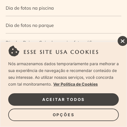
Dia de fotos na piscina
Dia de fotos no parque
Dia dos Pais — Guia de ensaios fotográficos
ESSE SITE USA COOKIES
Dia Mundial da Infância: como a fotografia ajuda a
Nós armazenamos dados temporariamente para melhorar a
construir a memória e a identidade da criança
sua experiência de navegação e recomendar conteúdo de
seu interesse. Ao utilizar nossos serviços, você concorda
com tal monitoramento.
Ver Política de Cookies
Diário de uma grávida e sua pequena
ACEITAR TODOS
Dica de especialista: como otimizar o fluxo de trabalho
no ensaio newborn?
OPÇÕES