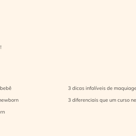
!
 bebê
3 dicas infalíveis de maquia
 newborn
3 diferenciais que um curso n
orn