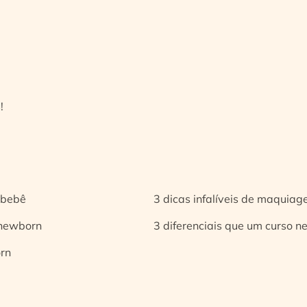
!
 bebê
3 dicas infalíveis de maquia
 newborn
3 diferenciais que um curso n
orn