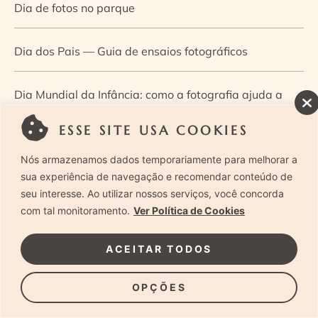
Dia de fotos no parque
Dia dos Pais — Guia de ensaios fotográficos
Dia Mundial da Infância: como a fotografia ajuda a
construir a memória e a identidade da criança
ESSE SITE USA COOKIES
Nós armazenamos dados temporariamente para melhorar a
Diário de uma grávida e sua pequena
sua experiência de navegação e recomendar conteúdo de
seu interesse. Ao utilizar nossos serviços, você concorda
Dica de especialista: como otimizar o fluxo de trabalho
com tal monitoramento.
Ver Política de Cookies
no ensaio newborn?
ACEITAR TODOS
Dica de especialista: qual o melhor guia de poses para
OPÇÕES
fotografia newborn?